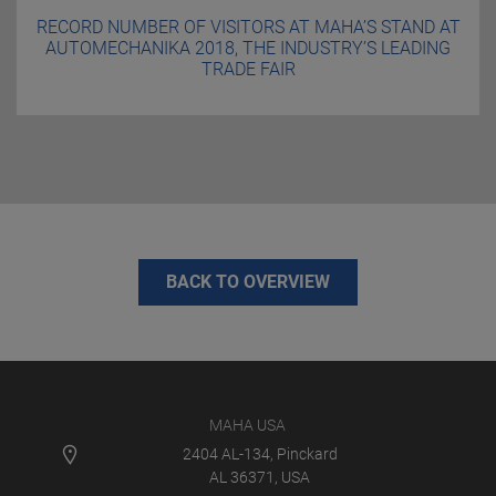
RECORD NUMBER OF VISITORS AT MAHA’S STAND AT
AUTOMECHANIKA 2018, THE INDUSTRY’S LEADING
TRADE FAIR
BACK TO OVERVIEW
MAHA USA
2404 AL-134, Pinckard
AL 36371, USA