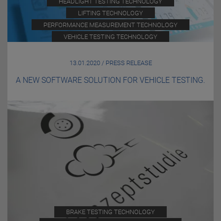
HEADLIGHT TESTING TECHNOLOGY
LIFTING TECHNOLOGY
PERFORMANCE MEASUREMENT TECHNOLOGY
VEHICLE TESTING TECHNOLOGY
13.01.2020 / PRESS RELEASE
A NEW SOFTWARE SOLUTION FOR VEHICLE TESTING.
BRAKE TESTING TECHNOLOGY