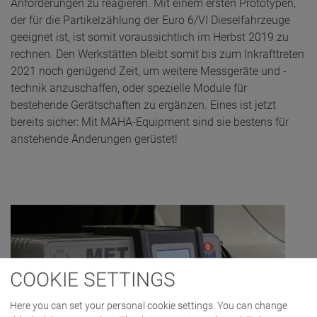
Anforderungen zu reagieren. Mit einem ersten Prototypen,
der für die Partikelzählung der Euro 6/VI Dieselfahrzeuge
geeignet ist, ist somit voraussichtlich im Herbst 2019 zu
rechnen. Den Werkstätten bleibt somit bis zum Inkrafttreten
2021 noch genügend Zeit, um weitere Messgeräte und -
technik anzuschaffen, oder spezielle Module für
bestehende Gerätschaften zu ergänzen. Eines ist jetzt
bereits sicher: Mit MAHA-Equipment sind sie bestens für
anstehende Änderungen gerüstet!
COOKIE SETTINGS
Here you can set your personal cookie settings. You can change