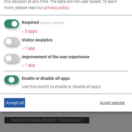
this decision at any time. The data are not user based.
To learn
more, please read our
privacy policy
.
Required
(always required)
↓
3
apps
Visitor Analytics
↓
1
app
Improvement of the user experience
↓
1
app
Enable or disable all apps
Use this switch to enable or disable all apps.
IMAGES AS ZIP DOWNLOAD
Accept all
Accept selected
EMISSION MEASUREMENT TECHNOLOGY